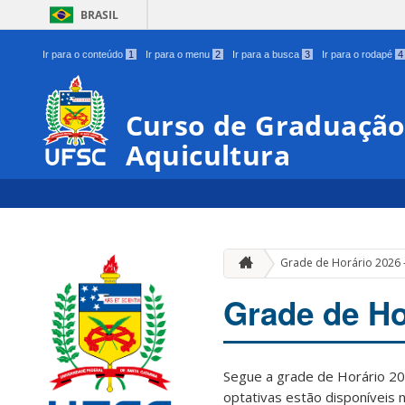
BRASIL
Ir para o conteúdo
1
Ir para o menu
2
Ir para a busca
3
Ir para o rodapé
4
Curso de Graduação
Aquicultura
Grade de Horário 2026 
Grade de Ho
Segue a grade de Horário 202
optativas estão disponíveis