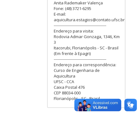
Anita Rademaker Valença
Fone: (48) 3721-6295
E-mail:
aquicultura.estagios@contato.ufsc.br
------------------------------------------
Endereço para visita:
Rodovia Admar Gonzaga, 1346, Km
3
Itacorubi, Florianópolis - SC - Brasil
(Em frente à Epagri)
------------------------------------------
Endereço para correspondência:
Curso de Engenharia de
Aquicultura
UFSC - CCA
Caixa Postal 476
CEP 88034-000
Florianópolis - SC - Brasil