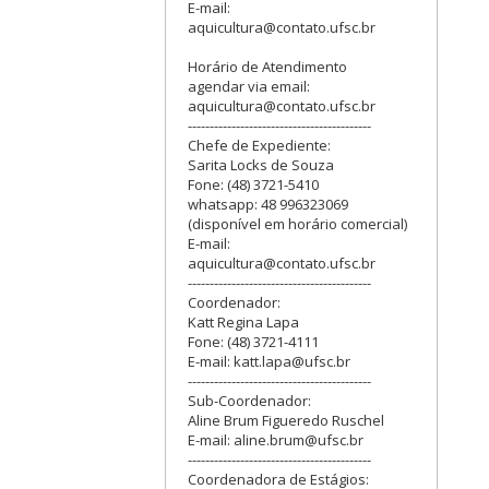
E-mail:
aquicultura@contato.ufsc.br
Horário de Atendimento
agendar via email:
aquicultura@contato.ufsc.br
------------------------------------------
Chefe de Expediente:
Sarita Locks de Souza
Fone: (48) 3721-5410
whatsapp: 48 996323069
(disponível em horário comercial)
E-mail:
aquicultura@contato.ufsc.br
------------------------------------------
Coordenador:
Katt Regina Lapa
Fone: (48) 3721-4111
E-mail: katt.lapa@ufsc.br
------------------------------------------
Sub-Coordenador:
Aline Brum Figueredo Ruschel
E-mail: aline.brum@ufsc.br
------------------------------------------
Coordenadora de Estágios: