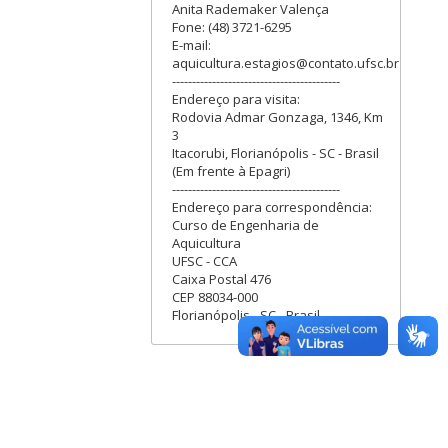
Anita Rademaker Valença
Fone: (48) 3721-6295
E-mail:
aquicultura.estagios@contato.ufsc.br
------------------------------------------
Endereço para visita:
Rodovia Admar Gonzaga, 1346, Km
3
Itacorubi, Florianópolis - SC - Brasil
(Em frente à Epagri)
------------------------------------------
Endereço para correspondência:
Curso de Engenharia de
Aquicultura
UFSC - CCA
Caixa Postal 476
CEP 88034-000
Florianópolis - SC - Brasil