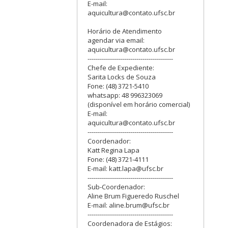
E-mail:
aquicultura@contato.ufsc.br
Horário de Atendimento
agendar via email:
aquicultura@contato.ufsc.br
------------------------------------------
Chefe de Expediente:
Sarita Locks de Souza
Fone: (48) 3721-5410
whatsapp: 48 996323069
(disponível em horário comercial)
E-mail:
aquicultura@contato.ufsc.br
------------------------------------------
Coordenador:
Katt Regina Lapa
Fone: (48) 3721-4111
E-mail: katt.lapa@ufsc.br
------------------------------------------
Sub-Coordenador:
Aline Brum Figueredo Ruschel
E-mail: aline.brum@ufsc.br
------------------------------------------
Coordenadora de Estágios: