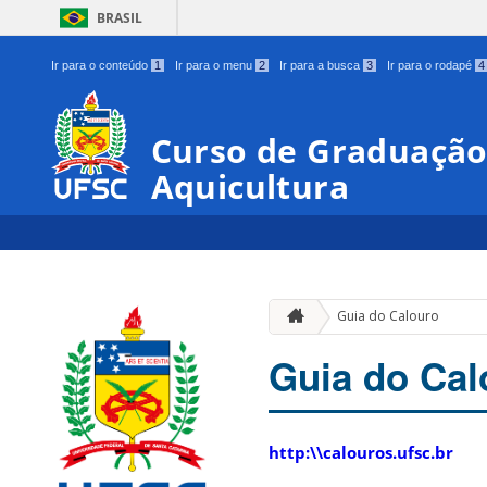
BRASIL
Ir para o conteúdo
1
Ir para o menu
2
Ir para a busca
3
Ir para o rodapé
4
Curso de Graduação
Aquicultura
Guia do Calouro
Guia do Cal
http:\\calouros.ufsc.br